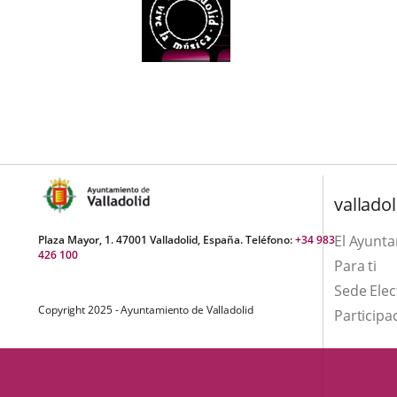
una
externa.
externa.
aplicación
externa.
valladol
El Ayunt
Plaza Mayor, 1. 47001 Valladolid, España. Teléfono:
+34 983
426 100
Para ti
Sede Elec
Copyright 2025 - Ayuntamiento de Valladolid
Participa