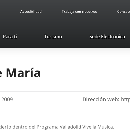
Accesibilidad
Trabaja con nosotros
Contac
This
Li
Para ti
Turismo
Sede Electrónica
link
to
will
ex
open
ap
in
e María
a
pop-
up
window.
2009
Dirección web
htt
ierto dentro del Programa Valladolid Vive la Música.