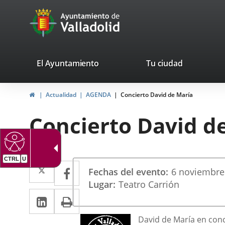
Portal
Jump to content
avaTop
Web
del
Ayuntamiento
valladolid.es
El Ayuntamiento
Tu ciudad
de
Home
Actualidad
AGENDA
Concierto David de María
Valladolid
Concierto David d
CTRL
U
Datos
Twitter
Enlace
Facebook
Enlace
Fechas del evento
6
noviembre
del
a
a
Lugar
Teatro Carrión
evento
Linkedin
Enlace
Print
una
una
a
aplicación
aplicación
Descripción
David de María en conc