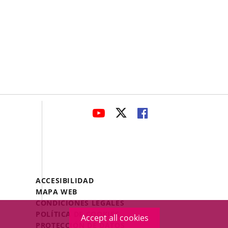
avaHeaderSocial
LINK
LINK
LINK
TO
TO
TO
EXTERNAL
EXTERNAL
EXTERNAL
APPLICATION.
APPLICATION.
APPLICATION.
Menú
ACCESIBILIDAD
Legal
MAPA WEB
Footer
CONDICIONES LEGALES
POLÍTICA DE COOKIES
Accept all cookies
PROTECCIÓN DE DATOS