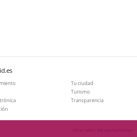
id.es
amiento
Tu ciudad
This
Turismo
Link
link
trónica
Transparencia
to
will
ción
external
open
application.
in
Otras webs del ayuntamiento
a