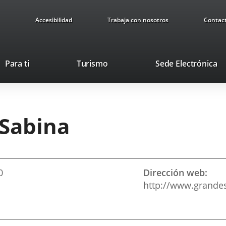
Accesibilidad
Trabaja con nosotros
Contac
This
Li
Para ti
Turismo
Sede Electrónica
link
to
will
ex
open
ap
in
 Sabina
a
pop-
up
window.
0
Dirección web
http://www.grandes