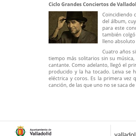
una
Descripción
externa.
Ciclo Grandes Conciertos de Vallado
externa.
aplicación
Coincidiendo 
del álbum, cuy
externa.
para este con
también colgó 
lleno absoluto
Cuatro años s
tiempo más solitarios sin su música,
cantante. Como adelanto, llegó el pr
producido y la ha tocado. Leiva se h
eléctrica y coros. Es la primera vez
canción, de las que uno no se saca de 
valladol