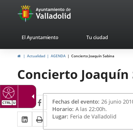
Portal
Jump to content
avaTop
Web
del
Ayuntamiento
valladolid.es
El Ayuntamiento
Tu ciudad
de
Home
Actualidad
AGENDA
Concierto Joaquín Sabina
Valladolid
Concierto Joaquín
Datos
Twitter
Enlace
Facebook
Enlace
Fechas del evento
26
junio
201
del
a
a
Horario
A las 22:00h.
evento
Linkedin
Enlace
Print
Lugar
Feria de Valladolid
una
una
a
aplicación
aplicación