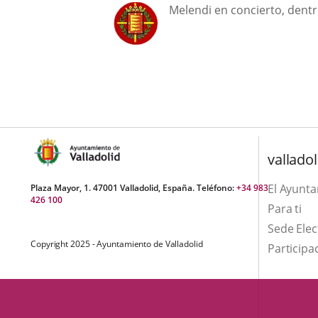
una
Descripción
externa.
Melendi en concierto, dentr
externa.
aplicación
externa.
valladol
El Ayunt
Plaza Mayor, 1. 47001 Valladolid, España. Teléfono:
+34 983
426 100
Para ti
Sede Elec
Copyright 2025 - Ayuntamiento de Valladolid
Participa