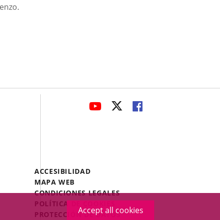
renzo.
avaHeaderSocial
LINK
LINK
LINK
TO
TO
TO
EXTERNAL
EXTERNAL
EXTERNAL
APPLICATION.
APPLICATION.
APPLICATION.
Menú
ACCESIBILIDAD
Legal
MAPA WEB
Footer
CONDICIONES LEGALES
POLÍTICA DE COOKIES
Accept all cookies
PROTECCIÓN DE DATOS