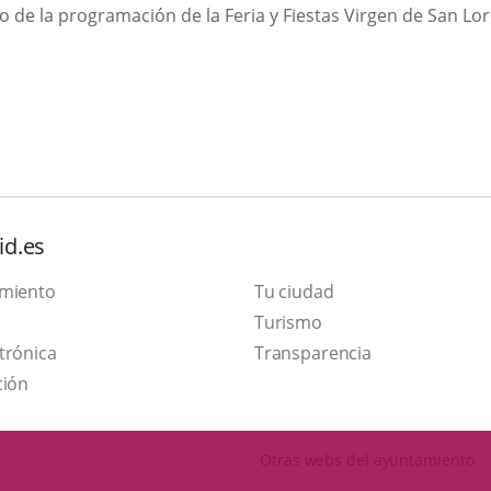
o de la programación de la Feria y Fiestas Virgen de San Lo
id.es
amiento
Tu ciudad
This
Turismo
Link
link
trónica
Transparencia
to
will
ción
external
open
application.
in
Otras webs del ayuntamiento
a