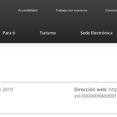
Accesibilidad
Trabaja con nosotros
Contac
This
Li
Para ti
Turismo
Sede Electrónica
link
to
will
ex
open
ap
in
a
pop-
up
window.
e
2010
Dirección web
htt
vsl/0000009ddd09