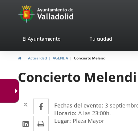
Portal
Jump to content
avaTop
Web
del
Ayuntamiento
valladolid.es
El Ayuntamiento
Tu ciudad
de
Home
Actualidad
AGENDA
Concierto Melendi
Valladolid
Concierto Melendi
Datos
Twitter
Enlace
Facebook
Enlace
Fechas del evento
3
septiembr
del
a
a
Horario
A las 23:00h.
evento
Linkedin
Enlace
Print
Lugar
Plaza Mayor
una
una
a
aplicación
aplicación