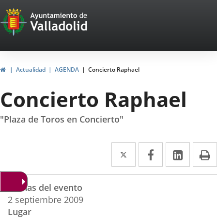
Portal
Jump to content
Web
del
Ayuntamiento
Home
Actualidad
AGENDA
Concierto Raphael
de
Concierto Raphael
Valladolid
"Plaza de Toros en Concierto"
Twitter
Enlace
Facebook
Enlace
Linked
Enlace
P
a
a
a
Datos
una
una
una
Fechas del evento
del
aplicación
aplicación
aplica
2
septiembre
2009
evento
Lugar
externa.
externa.
extern