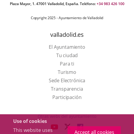
Plaza Mayor, 1. 47001 Valladolid, España. Teléfono:
+34 983 426 100
Copyright 2025 - Ayuntamiento de Valladolid
valladolid.es
El Ayuntamiento
Tu ciudad
Para ti
This
Turismo
link
Link
Sede Electrónica
will
to
Transparencia
open
external
Participación
in
application.
a
Otras webs del ayuntamiento
Use of cookies
pop-
aderSocial
LINK
LINK
LINK
This website uses
up
Accept all cookies