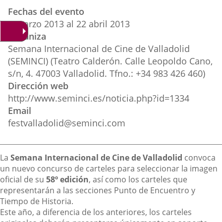
Datos
una
una
una
Fechas del evento
del
aplicación
aplicación
aplica
8
marzo
2013
al
22
abril
2013
evento
Organiza
externa.
externa.
extern
Semana Internacional de Cine de Valladolid
(SEMINCI) (Teatro Calderón. Calle Leopoldo Cano,
s/n, 4. 47003 Valladolid. Tfno.: +34 983 426 460)
Dirección web
http://www.seminci.es/noticia.php?id=1334
Email
festvalladolid@seminci.com
Descripción
La
Semana Internacional de Cine de Valladolid
convoca
un nuevo concurso de carteles para seleccionar la imagen
oficial de su
58º edición
, así como los carteles que
representarán a las secciones Punto de Encuentro y
Tiempo de Historia.
Este año, a diferencia de los anteriores, los carteles