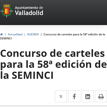
Portal
Jump to content
Web
del
Ayuntamiento
Home
Actualidad
AGENDA
Concurso de carteles para la 58ª edición de la
SEMINCI
de
Concurso de carteles
Valladolid
para la 58ª edición de
la SEMINCI
Twitter
Enlace
Facebook
Enlace
Linked
Enlace
P
a
a
a