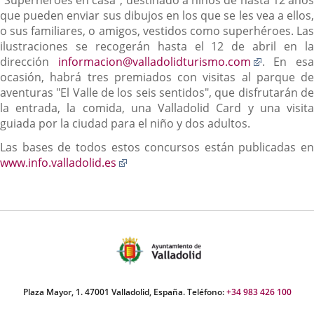
"Superhéroes en casa", destinado a niños de hasta 12 años
que pueden enviar sus dibujos en los que se les vea a ellos,
o sus familiares, o amigos, vestidos como superhéroes. Las
ilustraciones se recogerán hasta el 12 de abril en la
Enlace
dirección
informacion@valladolidturismo.com
. En es
a
ocasión, habrá tres premiados con visitas al parque de
una
aventuras "El Valle de los seis sentidos", que disfrutarán de
aplicació
la entrada, la comida, una Valladolid Card y una visita
externa.
guiada por la ciudad para el niño y dos adultos.
Las bases de todos estos concursos están publicadas en
Enlace
www.info.valladolid.es
a
una
aplicación
externa.
Plaza Mayor, 1. 47001 Valladolid, España. Teléfono:
+34 983 426 100