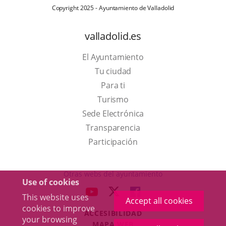
Copyright 2025 - Ayuntamiento de Valladolid
valladolid.es
El Ayuntamiento
Tu ciudad
Para ti
This
Turismo
link
Link
Sede Electrónica
will
to
Transparencia
open
external
Participación
in
application.
a
Otras webs del ayuntamiento
Use of cookies
pop-
aderSocial
LINK
LINK
LINK
This website uses
up
Accept all cookies
TO
TO
TO
cookies to improve
window.
ACCESIBILIDAD
EXTERNAL
EXTERNAL
EXTERNAL
your browsing
MAPA WEB