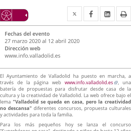
Twitter
Enlace
Facebook
Enlace
Linked
Enlace
P
a
a
a
Datos
una
una
una
Fechas del evento
del
aplicación
aplicación
aplica
27
marzo
2020
al
12
abril
2020
evento
Dirección web
externa.
externa.
extern
www.info.valladolid.es
Descripción
El Ayuntamiento de Valladolid ha puesto en marcha, a
Enlac
través de la página web
www.info.valladolid.es
, una
a
batería de propuestas para disfrutar desde casa de la
una
cultura y la creatividad de Valladolid. La web ofrece bajo el
aplica
lema
"Valladolid se queda en casa, pero la creatividad
exter
no descansa"
diferentes concursos, propuesta culturale
y actividades para toda la familia.
Para los más pequeños hoy se lanza el concurso