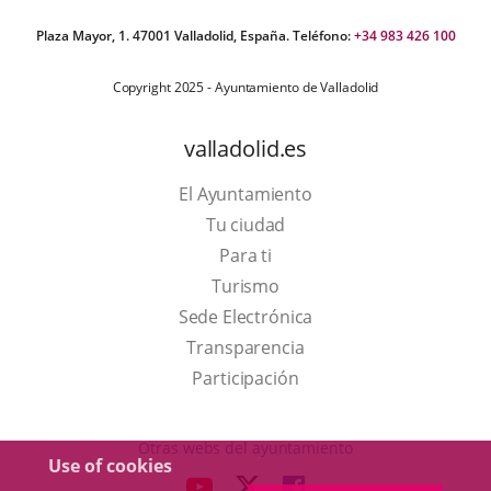
Plaza Mayor, 1. 47001 Valladolid, España. Teléfono:
+34 983 426 100
Copyright 2025 - Ayuntamiento de Valladolid
valladolid.es
El Ayuntamiento
Tu ciudad
Para ti
This
Turismo
link
Link
Sede Electrónica
will
to
Transparencia
open
external
Participación
in
application.
a
Otras webs del ayuntamiento
Use of cookies
pop-
aderSocial
LINK
LINK
LINK