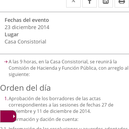
a
a
a
Datos
una
una
una
Fechas del evento
del
aplicación
aplicación
aplica
23
diciembre
2014
evento
Lugar
externa.
externa.
extern
Casa Consistorial
Descripción
A las 9 horas, en la Casa Consistorial, se reunirá la
Comisión de Hacienda y Función Pública, con arreglo al
siguiente:
Orden del día
Aprobación de los borradores de las actas
correspondientes a las sesiones de fechas 27 de
noviembre y 11 de diciembre de 2014.
Información y dación de cuenta: