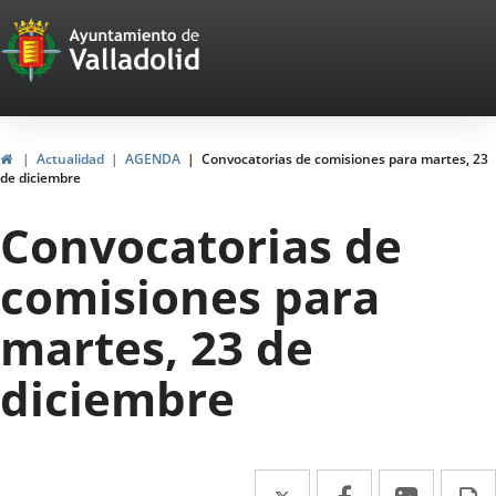
Portal
Jump to content
Web
del
Ayuntamiento
Home
Actualidad
AGENDA
Convocatorias de comisiones para martes, 23
de diciembre
de
Convocatorias de
Valladolid
comisiones para
martes, 23 de
diciembre
Twitter
Enlace
Facebook
Enlace
Linked
Enlace
P