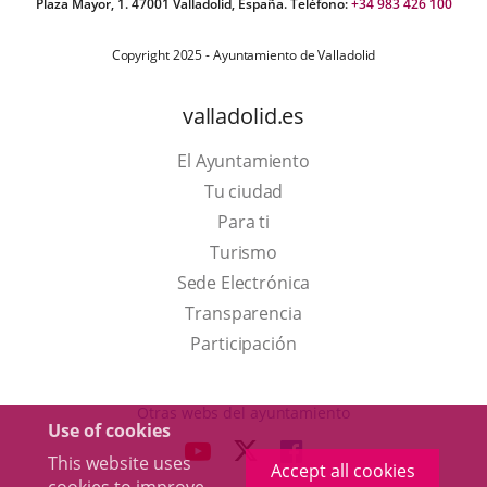
Plaza Mayor, 1. 47001 Valladolid, España. Teléfono:
+34 983 426 100
Copyright 2025 - Ayuntamiento de Valladolid
valladolid.es
El Ayuntamiento
Tu ciudad
Para ti
This
Turismo
link
Link
Sede Electrónica
will
to
Transparencia
open
external
Participación
in
application.
a
Otras webs del ayuntamiento
Use of cookies
pop-
aderSocial
LINK
LINK
LINK
This website uses
up
Accept all cookies
TO
TO
TO