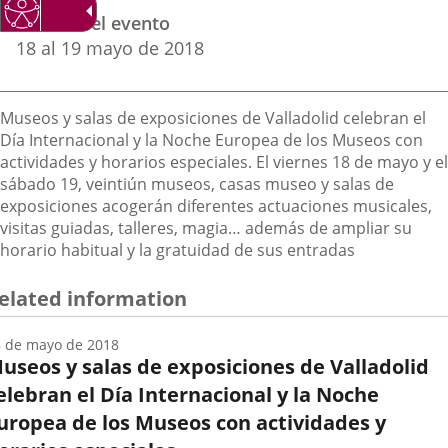
Datos
una
una
una
Fechas del evento
del
aplicación
aplicación
aplica
18
al
19
mayo
de 2018
evento
externa.
externa.
extern
Descripción
Museos y salas de exposiciones de Valladolid celebran el
Día Internacional y la Noche Europea de los Museos con
actividades y horarios especiales. El viernes 18 de mayo y el
sábado 19, veintiún museos, casas museo y salas de
exposiciones acogerán diferentes actuaciones musicales,
visitas guiadas, talleres, magia… además de ampliar su
horario habitual y la gratuidad de sus entradas
elated information
 de mayo de 2018
useos y salas de exposiciones de Valladolid
elebran el Día Internacional y la Noche
uropea de los Museos con actividades y