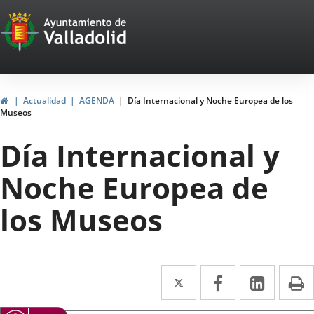
Portal
Jump to content
Web
del
Ayuntamiento
Home
Actualidad
AGENDA
Día Internacional y Noche Europea de los
Museos
de
Día Internacional y
Valladolid
Noche Europea de
los Museos
Twitter
Enlace
Facebook
Enlace
Linked
Enlace
P
a
a
a