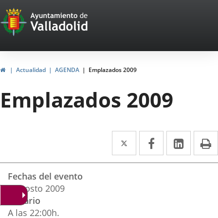
Portal
Jump to content
Web
del
Ayuntamiento
Home
Actualidad
AGENDA
Emplazados 2009
de
Emplazados 2009
Valladolid
Twitter
Enlace
Facebook
Enlace
Linked
Enlace
P
a
a
a
Datos
una
una
una
Fechas del evento
del
aplicación
aplicación
aplica
6
agosto
2009
evento
Horario
externa.
externa.
extern
A las 22:00h.