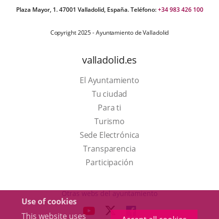
Plaza Mayor, 1. 47001 Valladolid, España. Teléfono:
+34 983 426 100
Copyright 2025 - Ayuntamiento de Valladolid
valladolid.es
El Ayuntamiento
Tu ciudad
Para ti
This
Turismo
link
Link
Sede Electrónica
will
to
Transparencia
open
external
Participación
in
application.
a
Otras webs del ayuntamiento
Use of cookies
pop-
aderSocial
LINK
LINK
LINK
This website uses
up