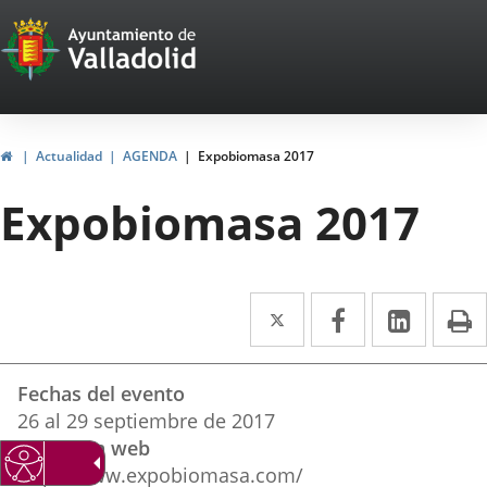
Portal
Jump to content
Web
del
Ayuntamiento
Home
Actualidad
AGENDA
Expobiomasa 2017
de
Expobiomasa 2017
Valladolid
Twitter
Enlace
Facebook
Enlace
Linked
Enlace
P
a
a
a
Datos
una
una
una
Fechas del evento
del
aplicación
aplicación
aplica
26
al
29
septiembre
de 2017
evento
Dirección web
externa.
externa.
extern
http://www.expobiomasa.com/