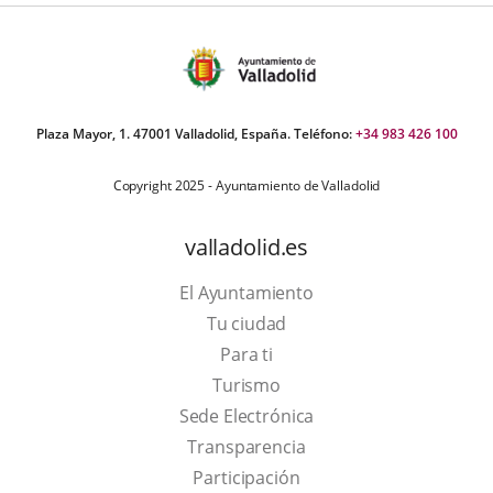
oticia
Plaza Mayor, 1. 47001 Valladolid, España. Teléfono:
+34 983 426 100
Copyright 2025 - Ayuntamiento de Valladolid
valladolid.es
El Ayuntamiento
Tu ciudad
Para ti
This
Turismo
link
Link
Sede Electrónica
will
to
Transparencia
open
external
Participación