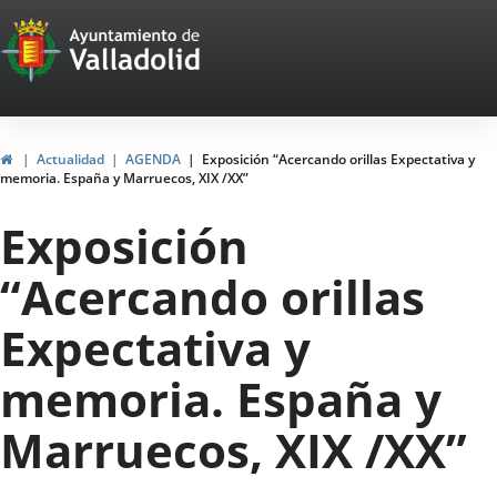
Portal
Jump to content
Web
del
Ayuntamiento
Home
Actualidad
AGENDA
Exposición “Acercando orillas Expectativa y
memoria. España y Marruecos, XIX /XX”
de
Exposición
Valladolid
“Acercando orillas
Expectativa y
memoria. España y
Marruecos, XIX /XX”