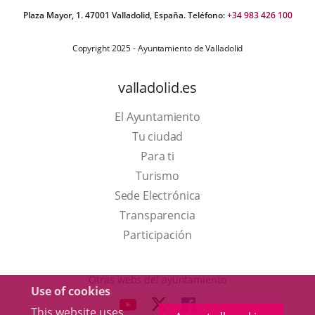
Plaza Mayor, 1. 47001 Valladolid, España. Teléfono:
+34 983 426 100
Copyright 2025 - Ayuntamiento de Valladolid
valladolid.es
El Ayuntamiento
Tu ciudad
Para ti
This
Turismo
link
Link
Sede Electrónica
will
to
Transparencia
open
external
Participación
in
application.
a
Otras webs del ayuntamiento
Use of cookies
pop-
aderSocial
LINK
LINK
LINK
This website uses
up