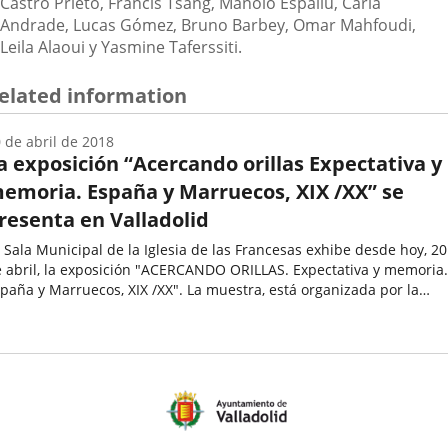
Castro Prieto, Francis Tsang, Manolo Espaliú, Carla
Andrade, Lucas Gómez, Bruno Barbey, Omar Mahfoudi,
Leila Alaoui y Yasmine Taferssiti.
elated information
 de abril de 2018
a exposición “Acercando orillas Expectativa y
emoria. España y Marruecos, XIX /XX” se
resenta en Valladolid
 Sala Municipal de la Iglesia de las Francesas exhibe desde hoy, 20
 abril, la exposición "ACERCANDO ORILLAS. Expectativa y memoria.
paña y Marruecos, XIX /XX". La muestra, está organizada por la
ndación Municipal de Cultura del Ayuntamiento de Valladolid...
echa
e
oticia