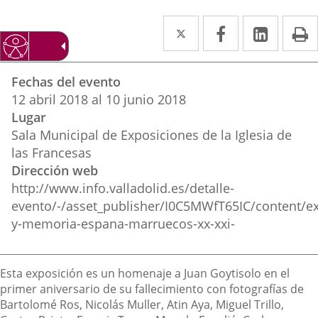
Twitter
Enlace
Facebook
Enlace
Linked
Enlace
P
a
a
a
Datos
una
una
una
Fechas del evento
del
aplicación
aplicación
aplica
12
abril
2018
al
10
junio
2018
evento
Lugar
externa.
externa.
extern
Sala Municipal de Exposiciones de la Iglesia de
las Francesas
Dirección web
http://www.info.valladolid.es/detalle-
evento/-/asset_publisher/I0C5MWfT65IC/content/ex
y-memoria-espana-marruecos-xx-xxi-
Descripción
Esta exposición es un homenaje a Juan Goytisolo en el
primer aniversario de su fallecimiento con fotografías de
Bartolomé Ros, Nicolás Muller, Atin Aya, Miguel Trillo,