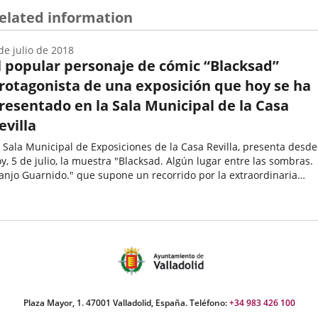
una
elated information
aplicación
externa.
de julio de 2018
l popular personaje de cómic “Blacksad”
rotagonista de una exposición que hoy se ha
resentado en la Sala Municipal de la Casa
evilla
 Sala Municipal de Exposiciones de la Casa Revilla, presenta desde
y, 5 de julio, la muestra "Blacksad. Algún lugar entre las sombras.
anjo Guarnido." que supone un recorrido por la extraordinaria
rrera de este afamado autor español.Esta exposición...
echa
e
oticia
Plaza Mayor, 1. 47001 Valladolid, España. Teléfono:
+34 983 426 100