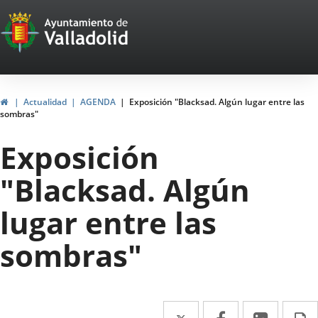
Portal
Jump to content
Web
del
Ayuntamiento
Home
Actualidad
AGENDA
Exposición "Blacksad. Algún lugar entre las
sombras"
de
Exposición
Valladolid
"Blacksad. Algún
lugar entre las
sombras"
Twitter
Enlace
Facebook
Enlace
Linked
Enlace
P