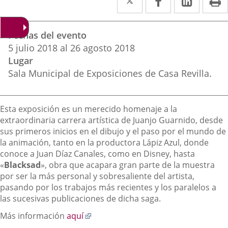
a
a
a
Datos
una
una
una
Fechas del evento
del
aplicación
aplicación
aplica
5
julio
2018
al
26
agosto
2018
evento
Lugar
externa.
externa.
extern
Sala Municipal de Exposiciones de Casa Revilla.
Descripción
Esta exposición es un merecido homenaje a la
extraordinaria carrera artística de Juanjo Guarnido, desde
sus primeros inicios en el dibujo y el paso por el mundo de
la animación, tanto en la productora Lápiz Azul, donde
conoce a Juan Díaz Canales, como en Disney, hasta
«
Blacksad
», obra que acapara gran parte de la muestra
por ser la más personal y sobresaliente del artista,
pasando por los trabajos más recientes y los paralelos a
las sucesivas publicaciones de dicha saga.
Enlace
Más información
aquí
a