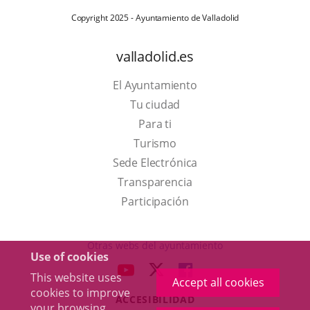
Copyright 2025 - Ayuntamiento de Valladolid
valladolid.es
El Ayuntamiento
Tu ciudad
Para ti
This
Turismo
link
Link
Sede Electrónica
will
to
Transparencia
open
external
Participación
in
application.
a
Otras webs del ayuntamiento
Use of cookies
pop-
aderSocial
LINK
LINK
LINK
This website uses
up
Accept all cookies
TO
TO
TO
cookies to improve
window.
ACCESIBILIDAD
EXTERNAL
EXTERNAL
EXTERNAL
your browsing