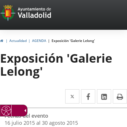
Portal
Jump to content
Web
del
Ayuntamiento
Home
Actualidad
AGENDA
Exposición 'Galerie Lelong'
de
Exposición 'Galerie
Valladolid
Lelong'
Twitter
Enlace
Facebook
Enlace
Linked
Enlace
P
a
a
a
Datos
una
una
una
Fechas del evento
del
aplicación
aplicación
aplica
16
julio
2015
al
30
agosto
2015
evento