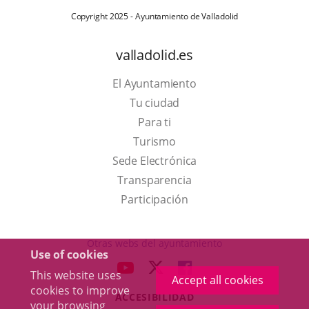
Copyright 2025 - Ayuntamiento de Valladolid
valladolid.es
El Ayuntamiento
Tu ciudad
Para ti
This
Turismo
link
Link
Sede Electrónica
will
to
Transparencia
open
external
Participación
in
application.
a
Otras webs del ayuntamiento
Use of cookies
pop-
aderSocial
LINK
LINK
LINK
This website uses
up
Accept all cookies
TO
TO
TO
cookies to improve
window.
ACCESIBILIDAD
EXTERNAL
EXTERNAL
EXTERNAL
your browsing