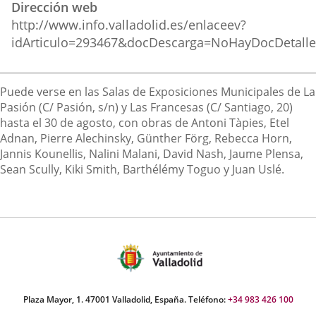
Dirección web
externa.
externa.
extern
http://www.info.valladolid.es/enlaceev?
idArticulo=293467&docDescarga=NoHayDocDetall
Descripción
Puede verse en las Salas de Exposiciones Municipales de La
Pasión (C/ Pasión, s/n) y Las Francesas (C/ Santiago, 20)
hasta el 30 de agosto, con obras de Antoni Tàpies, Etel
Adnan, Pierre Alechinsky, Günther Förg, Rebecca Horn,
Jannis Kounellis, Nalini Malani, David Nash, Jaume Plensa,
Sean Scully, Kiki Smith, Barthélémy Toguo y Juan Uslé.
Plaza Mayor, 1. 47001 Valladolid, España. Teléfono:
+34 983 426 100