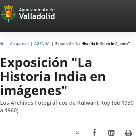
Portal
Jump to content
Web
del
Ayuntamiento
Home
Actualidad
AGENDA
Exposición "La Historia India en imágenes"
de
Exposición "La
Valladolid
Historia India en
imágenes"
Los Archivos Fotográficos de Kulwant Roy (de 1930
a 1960)
Twitter
Enlace
Facebook
Enlace
Linked
Enlace
P