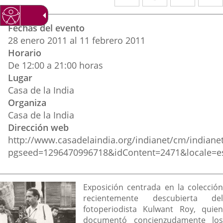
a
a
a
Datos
una
una
una
Fechas del evento
del
aplicación
aplicación
aplica
28
enero
2011
al
11
febrero
2011
evento
Horario
externa.
externa.
extern
De 12:00 a 21:00 horas
Lugar
Casa de la India
Organiza
Casa de la India
Dirección web
http://www.casadelaindia.org/indianet/cm/india
pgseed=1296470996718&idContent=2471&locale=es
Descripción
Exposición centrada en la colección
recientemente descubierta del
fotoperiodista Kulwant Roy, quien
documentó concienzudamente los