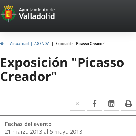
Portal
Jump to content
Web
del
Ayuntamiento
Home
Actualidad
AGENDA
Exposición "Picasso Creador"
de
Exposición "Picasso
Valladolid
Creador"
Twitter
Enlace
Facebook
Enlace
Linked
Enlace
P
a
a
a
Datos
una
una
una
Fechas del evento
del
aplicación
aplicación
aplica
21
marzo
2013
al
5
mayo
2013
evento