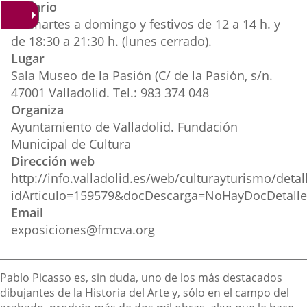
Horario
externa.
externa.
extern
De martes a domingo y festivos de 12 a 14 h. y
de 18:30 a 21:30 h. (lunes cerrado).
Lugar
Sala Museo de la Pasión (C/ de la Pasión, s/n.
47001 Valladolid. Tel.: 983 374 048
Organiza
Ayuntamiento de Valladolid. Fundación
Municipal de Cultura
Dirección web
http://info.valladolid.es/web/culturayturismo/deta
idArticulo=159579&docDescarga=NoHayDocDetall
Email
exposiciones@fmcva.org
Descripción
Pablo Picasso es, sin duda, uno de los más destacados
dibujantes de la Historia del Arte y, sólo en el campo del