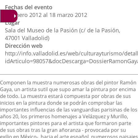
Datos
una
una
una
Fechas del evento
del
aplicación
aplicación
aplica
20
enero
2012
al
18
marzo
2012
evento
Lugar
externa.
externa.
extern
Sala del Museo de la Pasión (c/ de la Pasión,
47001 Valladolid)
Dirección web
http://info.valladolid.es/web/culturayturismo/deta
idArticulo=98057&docDescarga=DossierRamonGa
Descripción
Componen la muestra numerosas obras del pintor Ramón
Gaya, un artista sutil que supo amar la pintura por encima
de todo. La muestra estará compuesta por obras de sus
inicios en la pintura donde se podrán comprobar las
importantes influencias de las vanguardias parisinas de los
años 20, los primeros homenajes a Velázquez y Murillo,
importantes pintores para el artista que formaron parte
de sus obras tras la gran añoranza - provocada por su
exilio en México-, hacia el arte español, numerosos paisajes