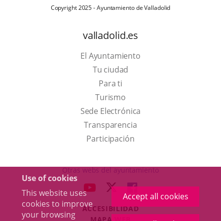
Copyright 2025 - Ayuntamiento de Valladolid
valladolid.es
El Ayuntamiento
Tu ciudad
Para ti
This
Turismo
link
Link
Sede Electrónica
will
to
Transparencia
open
external
Participación
in
application.
a
Otras webs del ayuntamiento
Use of cookies
pop-
aderSocial
LINK
LINK
LINK
This website uses
up
Accept all cookies
TO
TO
TO
cookies to improve
window.
ACCESIBILIDAD
EXTERNAL
EXTERNAL
EXTERNAL
your browsing
MAPA WEB