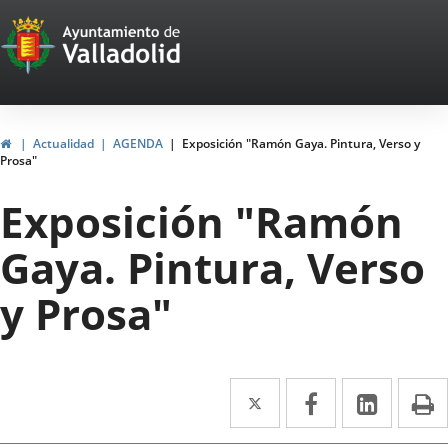
Portal
Jump to content
Web
del
Ayuntamiento
Home
Actualidad
AGENDA
Exposición "Ramón Gaya. Pintura, Verso y
Prosa"
de
Exposición "Ramón
Valladolid
Gaya. Pintura, Verso
y Prosa"
Twitter
Enlace
Facebook
Enlace
Linked
Enlace
P
a
a
a