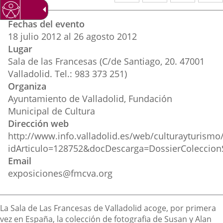
a
a
a
Datos
una
una
una
Fechas del evento
del
aplicación
aplicación
aplica
18
julio
2012
al
26
agosto
2012
evento
Lugar
externa.
externa.
extern
Sala de las Francesas (C/de Santiago, 20. 47001
Valladolid. Tel.: 983 373 251)
Organiza
Ayuntamiento de Valladolid, Fundación
Municipal de Cultura
Dirección web
http://www.info.valladolid.es/web/culturayturismo
idArticulo=128752&docDescarga=DossierColecci
Email
exposiciones@fmcva.org
Descripción
La Sala de Las Francesas de Valladolid acoge, por primera
vez en España, la colección de fotografia de Susan y Alan