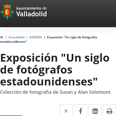
Portal
Jump to content
Web
del
Ayuntamiento
Home
Actualidad
AGENDA
Exposición "Un siglo de fotógrafos
estadounidenses"
de
Exposición "Un siglo
Valladolid
de fotógrafos
estadounidenses"
Colección de fotografia de Susan y Alan Solomont
Twitter
Enlace
Facebook
Enlace
Linked
Enlace
P