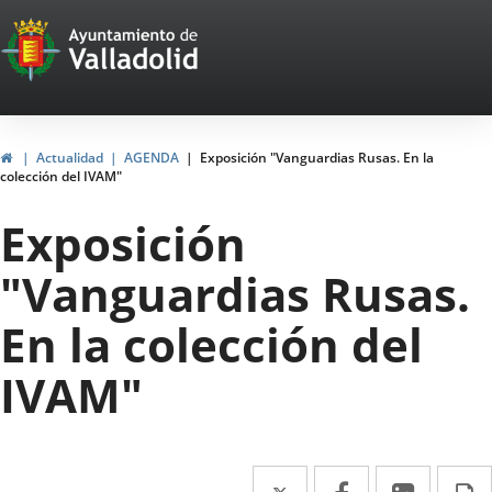
Portal
Jump to content
Web
del
Ayuntamiento
Home
Actualidad
AGENDA
Exposición "Vanguardias Rusas. En la
colección del IVAM"
de
Exposición
Valladolid
"Vanguardias Rusas.
En la colección del
IVAM"
Twitter
Enlace
Facebook
Enlace
Linked
Enlace
P