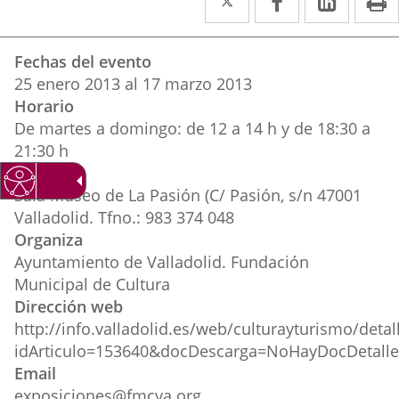
a
a
a
Datos
una
una
una
Fechas del evento
del
aplicación
aplicación
aplica
25
enero
2013
al
17
marzo
2013
evento
Horario
externa.
externa.
extern
De martes a domingo: de 12 a 14 h y de 18:30 a
21:30 h
Lugar
Sala Museo de La Pasión (C/ Pasión, s/n 47001
Valladolid. Tfno.: 983 374 048
Organiza
Ayuntamiento de Valladolid. Fundación
Municipal de Cultura
Dirección web
http://info.valladolid.es/web/culturayturismo/deta
idArticulo=153640&docDescarga=NoHayDocDetall
Email
exposiciones@fmcva.org