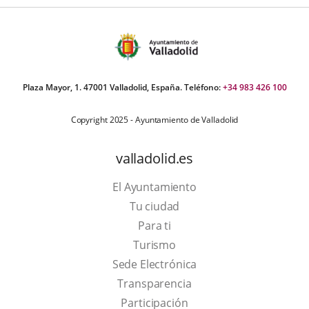
Plaza Mayor, 1. 47001 Valladolid, España. Teléfono:
+34 983 426 100
Copyright 2025 - Ayuntamiento de Valladolid
valladolid.es
El Ayuntamiento
Tu ciudad
Para ti
This
Turismo
link
Link
Sede Electrónica
will
to
Transparencia
open
external
Participación