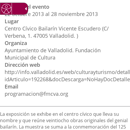
Datos
una
una
una
Fechas del evento
del
aplicación
aplicación
aplica
22
octubre
2013
al
28
noviembre
2013
evento
Lugar
externa.
externa.
extern
Centro Cívico Bailarín Vicente Escudero (C/
Verbena, 1. 47005 Valladolid. )
Organiza
Ayuntamiento de Valladolid. Fundación
Municipal de Cultura
Dirección web
http://info.valladolid.es/web/culturayturismo/deta
idArticulo=192268&docDescarga=NoHayDocDetall
Email
programacion@fmcva.org
Descripción
La exposición se exhibe en el centro cívico que lleva su
nombre y que reúne veintiocho obras originales del genial
bailarín.
La muestra se suma a la conmemoración del 125