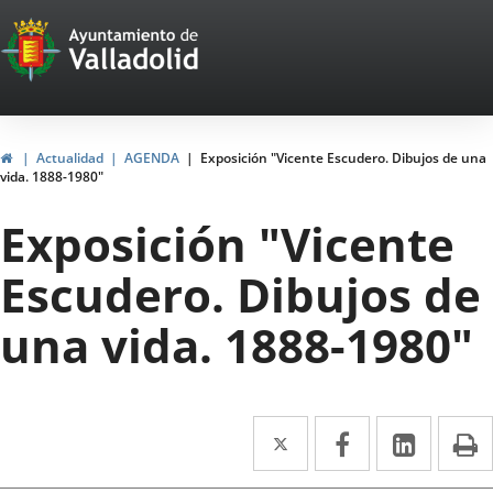
Portal
Jump to content
Web
del
Ayuntamiento
Home
Actualidad
AGENDA
Exposición "Vicente Escudero. Dibujos de una
vida. 1888-1980"
de
Exposición "Vicente
Valladolid
Escudero. Dibujos de
una vida. 1888-1980"
Twitter
Enlace
Facebook
Enlace
Linked
Enlace
P
a
a
a