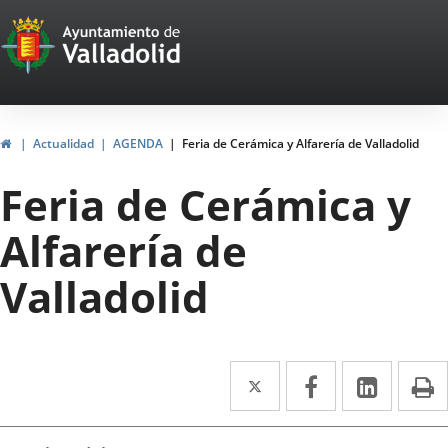
Portal
Jump to content
Web
del
Ayuntamiento
Home
Actualidad
AGENDA
Feria de Cerámica y Alfarería de Valladolid
de
Feria de Cerámica y
Valladolid
Alfarería de
Valladolid
Twitter
Enlace
Facebook
Enlace
Linked
Enlace
P
a
a
a
Datos
una
una
una