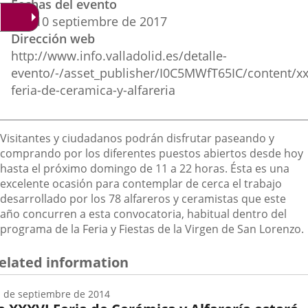
Fechas del evento
del
aplicación
aplicación
aplica
6
al
10
septiembre
de 2017
evento
Dirección web
externa.
externa.
extern
http://www.info.valladolid.es/detalle-
evento/-/asset_publisher/I0C5MWfT65IC/content/xx
feria-de-ceramica-y-alfareria
Descripción
Visitantes y ciudadanos podrán disfrutar paseando y
comprando por los diferentes puestos abiertos desde hoy
hasta el próximo domingo de 11 a 22 horas. Ésta es una
excelente ocasión para contemplar de cerca el trabajo
desarrollado por los 78 alfareros y ceramistas que este
año concurren a esta convocatoria, habitual dentro del
programa de la Feria y Fiestas de la Virgen de San Lorenzo.
elated information
 de septiembre de 2014