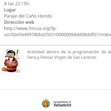
A las 22:15h.
Lugar
Paraje del Caño Hondo
Dirección web
http://www.fmcva.org/fp-
vsl/02e5b499780bd2501/0000009ddd08ddf01/index
Descripción
Actividad dentro de la programación de la
Feria y Fiestas Virgen de San Lorenzo.