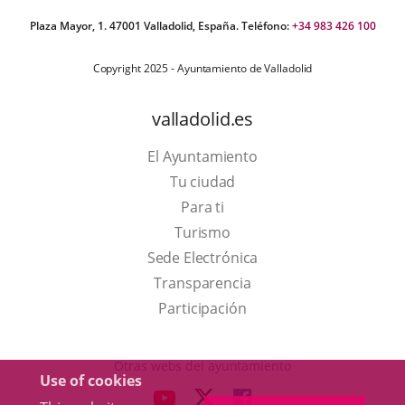
Plaza Mayor, 1. 47001 Valladolid, España. Teléfono:
+34 983 426 100
Copyright 2025 - Ayuntamiento de Valladolid
valladolid.es
El Ayuntamiento
Tu ciudad
Para ti
This
Turismo
link
Link
Sede Electrónica
will
to
Transparencia
open
external
Participación
in
application.
a
Otras webs del ayuntamiento
Use of cookies
pop-
aderSocial
LINK
LINK
LINK