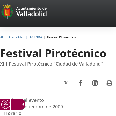
Portal
Jump to content
Web
del
Ayuntamiento
Home
Actualidad
AGENDA
Festival Pirotécnico
de
Festival Pirotécnico
Valladolid
XIII Festival Pirotécnico "Ciudad de Valladolid"
Twitter
Enlace
Facebook
Enlace
Linked
Enlace
P
a
a
a
Datos
una
una
una
Fechas del evento
del
aplicación
aplicación
aplica
7
al
11
septiembre
de 2009
evento
Horario
externa.
externa.
extern