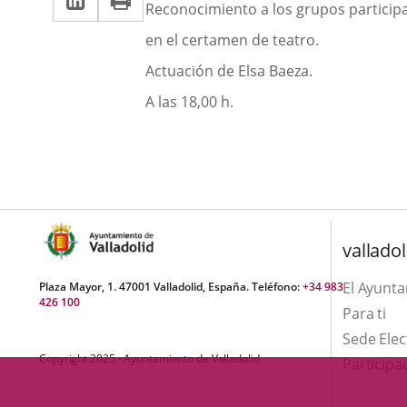
una
Descripción
Reconocimiento a los grupos particip
a
aplicación
aplicación
en el certamen de teatro.
una
externa.
externa.
Actuación de Elsa Baeza.
aplicación
A las 18,00 h.
externa.
valladol
El Ayunt
Plaza Mayor, 1. 47001 Valladolid, España. Teléfono:
+34 983
426 100
Para ti
Sede Elec
Copyright 2025 - Ayuntamiento de Valladolid
Participa