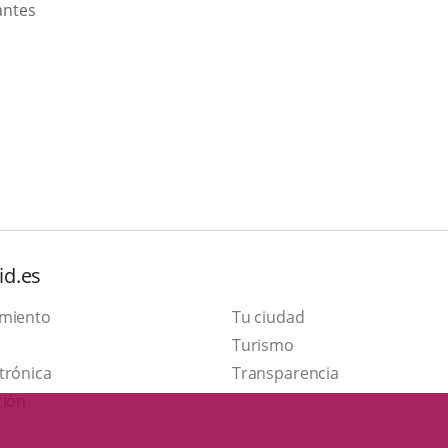
antes
id.es
amiento
Tu ciudad
This
Turismo
Link
link
trónica
Transparencia
to
will
ción
external
open