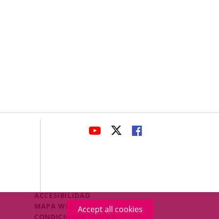
avaHeaderSocial
LINK
LINK
LINK
TO
TO
TO
EXTERNAL
EXTERNAL
EXTERNAL
APPLICATION.
APPLICATION.
APPLICATION.
Menú
ACCESIBILIDAD
Legal
MAPA WEB
Accept all cookies
Footer
CONDICIONES LEGALES