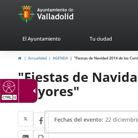
Portal
Jump to content
avaTop
Web
del
Ayuntamiento
valladolid.es
El Ayuntamiento
Tu ciudad
de
Home
Actualidad
AGENDA
"Fiestas de Navidad 2014 de los Ce
Valladolid
"Fiestas de Navida
Mayores"
CTRL
U
Datos
Twitter
Enlace
Facebook
Enlace
Fechas del evento
22
diciembr
del
a
a
evento
Linkedin
Enlace
Print
una