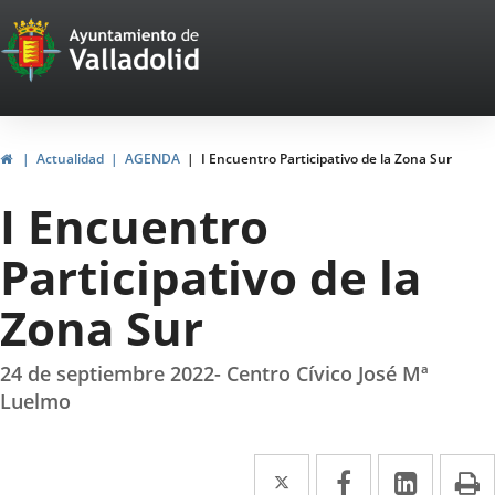
Portal
Jump to content
Web
del
Ayuntamiento
Home
Actualidad
AGENDA
I Encuentro Participativo de la Zona Sur
de
I Encuentro
Valladolid
Participativo de la
Zona Sur
24 de septiembre 2022- Centro Cívico José Mª
Luelmo
Twitter
Enlace
Facebook
Enlace
Linked
Enlace
P