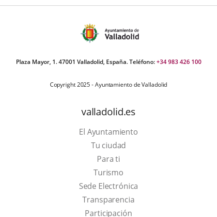
Plaza Mayor, 1. 47001 Valladolid, España. Teléfono:
+34 983 426 100
Copyright 2025 - Ayuntamiento de Valladolid
valladolid.es
El Ayuntamiento
Tu ciudad
Para ti
This
Turismo
link
Link
Sede Electrónica
will
to
Transparencia
open
external
Participación