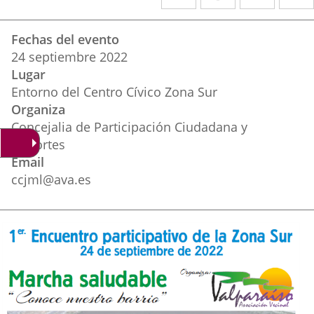
a
a
a
Datos
una
una
una
Fechas del evento
del
aplicación
aplicación
aplica
24
septiembre
2022
evento
Lugar
externa.
externa.
extern
Entorno del Centro Cívico Zona Sur
Organiza
Concejalia de Participación Ciudadana y
Deportes
Email
ccjml@ava.es
Descripción