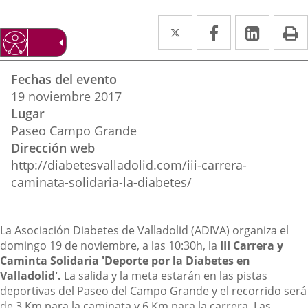
Twitter
Enlace
Facebook
Enlace
Linked
Enlace
P
a
a
a
Datos
una
una
una
Fechas del evento
del
aplicación
aplicación
aplica
19
noviembre
2017
evento
Lugar
externa.
externa.
extern
Paseo Campo Grande
Dirección web
http://diabetesvalladolid.com/iii-carrera-
caminata-solidaria-la-diabetes/
Descripción
La Asociación Diabetes de Valladolid (ADIVA) organiza el
domingo 19 de noviembre, a las 10:30h, la
III Carrera y
Caminta Solidaria 'Deporte por la Diabetes en
Valladolid'.
La salida y la meta estarán en las pistas
deportivas del Paseo del Campo Grande y el recorrido será
de 3 Km para la caminata y 6 Km para la carrera. Las