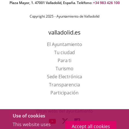
Plaza Mayor, 1. 47001 Valladolid, España. Teléfono:
+34 983 426 100
Copyright 2025 - Ayuntamiento de Valladolid
valladolid.es
El Ayuntamiento
Tu ciudad
Para ti
This
Turismo
link
Link
Sede Electrónica
will
to
Transparencia
open
external
Participación
in
application.
a
Otras webs del ayuntamiento
Use of cookies
pop-
aderSocial
LINK
LINK
LINK
This website uses
up
Accept all cookies
TO
TO
TO