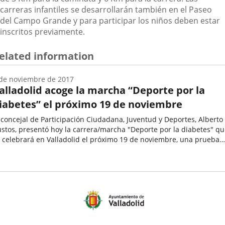
carreras infantiles se desarrollarán también en el Paseo
del Campo Grande y para participar los niños deben estar
inscritos previamente.
elated information
de noviembre de 2017
alladolid acoge la marcha “Deporte por la
iabetes” el próximo 19 de noviembre
 concejal de Participación Ciudadana, Juventud y Deportes, Alberto
stos, presentó hoy la carrera/marcha "Deporte por la diabetes" q
 celebrará en Valladolid el próximo 19 de noviembre, una prueba
n la que, un año más, desde la Asociación Diabetes...
echa
e
oticia