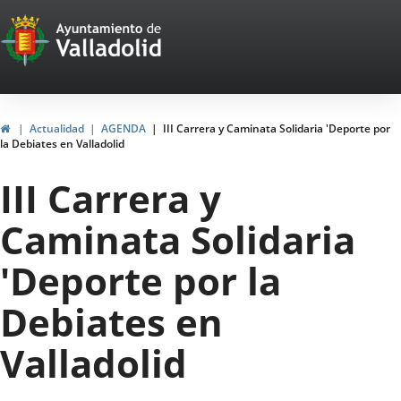
Portal
Jump to content
Web
del
Ayuntamiento
Home
Actualidad
AGENDA
III Carrera y Caminata Solidaria 'Deporte por
la Debiates en Valladolid
de
III Carrera y
Valladolid
Caminata Solidaria
'Deporte por la
Debiates en
Valladolid