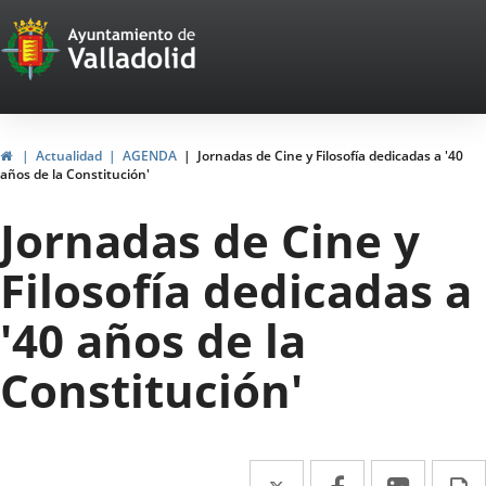
Portal
Jump to content
Web
del
Ayuntamiento
Home
Actualidad
AGENDA
Jornadas de Cine y Filosofía dedicadas a '40
años de la Constitución'
de
Jornadas de Cine y
Valladolid
Filosofía dedicadas a
'40 años de la
Constitución'
Twitter
Enlace
Facebook
Enlace
Linked
Enlace
P