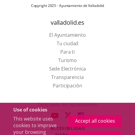
Copyright 2025 - Ayuntamiento de Valladolid
valladolid.es
El Ayuntamiento
Tu ciudad
Para ti
This
Turismo
link
Link
Sede Electrónica
will
to
Transparencia
open
external
Participación
in
application.
a
Otras webs del ayuntamiento
Use of cookies
pop-
aderSocial
LINK
LINK
LINK
This website uses
up
Accept all cookies
TO
TO
TO
cookies to improve
window.
ACCESIBILIDAD
EXTERNAL
EXTERNAL
EXTERNAL
your browsing
MAPA WEB