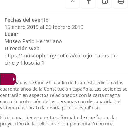
a
a
a
Datos
una
una
una
Fechas del evento
del
aplicación
aplicación
aplica
15
enero
2019
al
26
febrero
2019
evento
Lugar
externa.
externa.
extern
Museo Patio Herreriano
Dirección web
https://museoph.org/noticia/ciclo-jornadas-de-
cine-y-filosofia-1
Descripción
Las Jornadas de Cine y Filosofía dedican esta edición a los
cuarenta años de la Constitución Española. Las sesiones se
centrarán en aspectos relacionados con la carta magna
como la protección de las personas con discapacidad, el
sistema electoral o la deuda pública española.
El ciclo mantiene su exitoso formato de cine-forum: la
proyección de la película se complementará con una