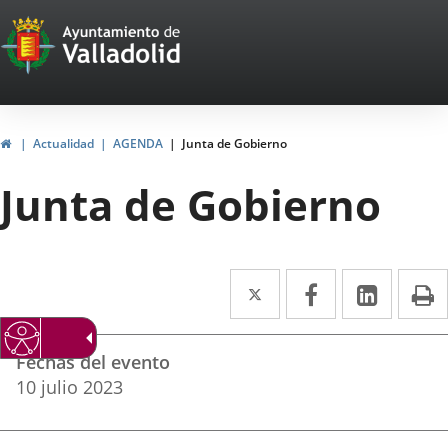
Portal
Jump to content
Web
del
Ayuntamiento
Home
Actualidad
AGENDA
Junta de Gobierno
de
Junta de Gobierno
Valladolid
Twitter
Enlace
Facebook
Enlace
Linked
Enlace
P
a
a
a
Datos
una
una
una
Fechas del evento
del
aplicación
aplicación
aplica
10
julio
2023
evento
externa.
externa.
extern