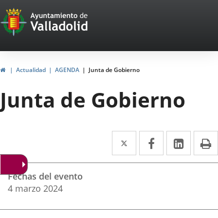
Portal
Jump to content
Web
del
Ayuntamiento
Home
Actualidad
AGENDA
Junta de Gobierno
de
Junta de Gobierno
Valladolid
Twitter
Enlace
Facebook
Enlace
Linked
Enlace
P
a
a
a
Datos
una
una
una
Fechas del evento
del
aplicación
aplicación
aplica
4
marzo
2024
evento
externa.
externa.
extern