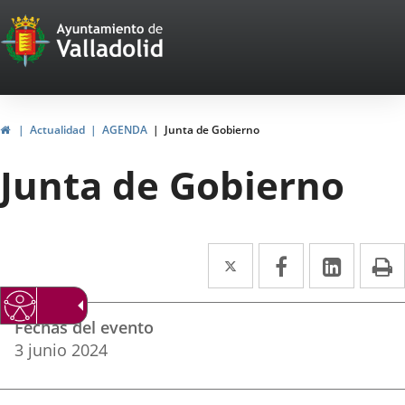
Portal
Jump to content
Web
del
Ayuntamiento
Home
Actualidad
AGENDA
Junta de Gobierno
de
Junta de Gobierno
Valladolid
Twitter
Enlace
Facebook
Enlace
Linked
Enlace
P
a
a
a
Datos
una
una
una
Fechas del evento
del
aplicación
aplicación
aplica
3
junio
2024
evento
externa.
externa.
extern