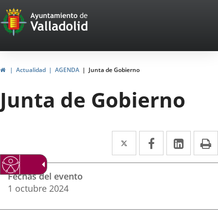
Portal
Jump to content
Web
del
Ayuntamiento
Home
Actualidad
AGENDA
Junta de Gobierno
de
Junta de Gobierno
Valladolid
Twitter
Enlace
Facebook
Enlace
Linked
Enlace
P
a
a
a
Datos
una
una
una
Fechas del evento
del
aplicación
aplicación
aplica
1
octubre
2024
evento
externa.
externa.
extern