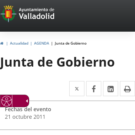
Portal
Jump to content
Web
del
Ayuntamiento
Home
Actualidad
AGENDA
Junta de Gobierno
de
Junta de Gobierno
Valladolid
Twitter
Enlace
Facebook
Enlace
Linked
Enlace
P
a
a
a
Datos
una
una
una
Fechas del evento
del
aplicación
aplicación
aplica
21
octubre
2011
evento
externa.
externa.
extern