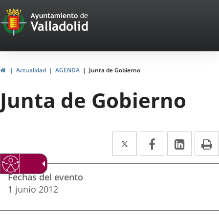
Portal
Jump to content
Web
del
Ayuntamiento
Home
Actualidad
AGENDA
Junta de Gobierno
de
Junta de Gobierno
Valladolid
Twitter
Enlace
Facebook
Enlace
Linked
Enlace
P
a
a
a
Datos
una
una
una
Fechas del evento
del
aplicación
aplicación
aplica
1
junio
2012
evento
externa.
externa.
extern