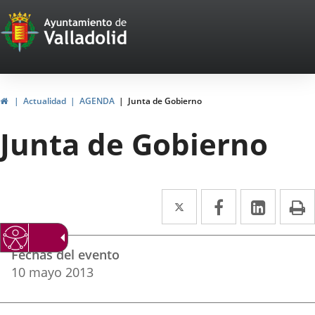
Portal
Jump to content
Web
del
Ayuntamiento
Home
Actualidad
AGENDA
Junta de Gobierno
de
Junta de Gobierno
Valladolid
Twitter
Enlace
Facebook
Enlace
Linked
Enlace
P
a
a
a
Datos
una
una
una
Fechas del evento
del
aplicación
aplicación
aplica
10
mayo
2013
evento
externa.
externa.
extern