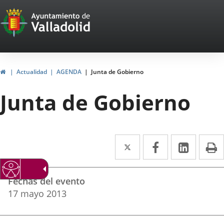
Portal
Jump to content
Web
del
Ayuntamiento
Home
Actualidad
AGENDA
Junta de Gobierno
de
Junta de Gobierno
Valladolid
Twitter
Enlace
Facebook
Enlace
Linked
Enlace
P
a
a
a
Datos
una
una
una
Fechas del evento
del
aplicación
aplicación
aplica
17
mayo
2013
evento
externa.
externa.
extern