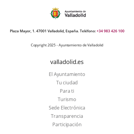
Plaza Mayor, 1. 47001 Valladolid, España. Teléfono:
+34 983 426 100
Copyright 2025 - Ayuntamiento de Valladolid
valladolid.es
El Ayuntamiento
Tu ciudad
Para ti
This
Turismo
link
Link
Sede Electrónica
will
to
Transparencia
open
external
Participación
in
application.