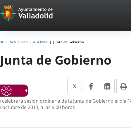
Portal
Jump to content
Web
del
Ayuntamiento
Home
Actualidad
AGENDA
Junta de Gobierno
de
Junta de Gobierno
Valladolid
Twitter
Enlace
Facebook
Enlace
Linked
Enlace
P
a
a
a
escripción
 celebrará sesión ordinaria de la Junta de Gobierno el día 1
una
una
una
e octubre de 2013, a las 9:00 horas
aplicación
aplicación
aplica
externa.
externa.
extern