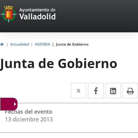
Portal
Jump to content
Web
del
Ayuntamiento
Home
Actualidad
AGENDA
Junta de Gobierno
de
Junta de Gobierno
Valladolid
Twitter
Enlace
Facebook
Enlace
Linked
Enlace
P
a
a
a
Datos
una
una
una
Fechas del evento
del
aplicación
aplicación
aplica
13
diciembre
2013
evento
externa.
externa.
extern