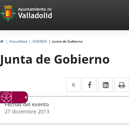
Portal
Jump to content
Web
del
Ayuntamiento
Home
Actualidad
AGENDA
Junta de Gobierno
de
Junta de Gobierno
Valladolid
Twitter
Enlace
Facebook
Enlace
Linked
Enlace
P
a
a
a
Datos
una
una
una
Fechas del evento
del
aplicación
aplicación
aplica
27
diciembre
2013
evento
externa.
externa.
extern