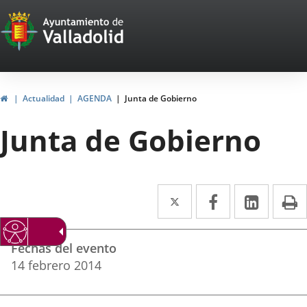
Portal
Jump to content
Web
del
Ayuntamiento
Home
Actualidad
AGENDA
Junta de Gobierno
de
Junta de Gobierno
Valladolid
Twitter
Enlace
Facebook
Enlace
Linked
Enlace
P
a
a
a
Datos
una
una
una
Fechas del evento
del
aplicación
aplicación
aplica
14
febrero
2014
evento
externa.
externa.
extern