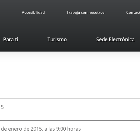
Accesibilidad
Trabaja con nosotros
Contac
This
Li
Para ti
Turismo
Sede Electrónica
link
to
will
ex
open
ap
in
a
pop-
up
window.
15
6 de enero de 2015, a las 9:00 horas