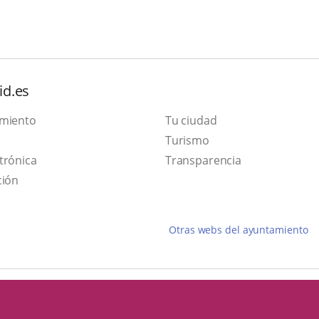
id.es
amiento
Tu ciudad
This
Turismo
Link
link
trónica
Transparencia
to
will
ción
external
open
application.
in
Otras webs del ayuntamiento
a
pop-
up
window.