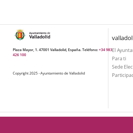
una
externa.
externa.
aplicación
externa.
valladol
El Ayunt
Plaza Mayor, 1. 47001 Valladolid, España. Teléfono:
+34 983
426 100
Para ti
Sede Elec
Copyright 2025 - Ayuntamiento de Valladolid
Participa