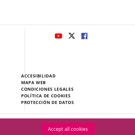
avaHeaderSocial
LINK
LINK
LINK
TO
TO
TO
EXTERNAL
EXTERNAL
EXTERNAL
APPLICATION.
APPLICATION.
APPLICATION.
Menú
ACCESIBILIDAD
Legal
MAPA WEB
Footer
CONDICIONES LEGALES
POLÍTICA DE COOKIES
PROTECCIÓN DE DATOS
Accept all cookies