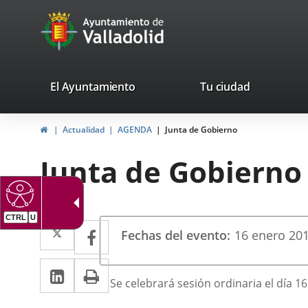
Portal
Jump to content
avaTop
Web
del
Ayuntamiento
valladolid.es
El Ayuntamiento
Tu ciudad
de
Home
Actualidad
AGENDA
Junta de Gobierno
Valladolid
Junta de Gobierno
CTRL
U
Datos
Twitter
Enlace
Facebook
Enlace
Fechas del evento
16
enero
20
del
a
a
evento
Linkedin
Enlace
Print
una
una
Descripción
Se celebrará sesión ordinaria el día 1
a
aplicación
aplicación