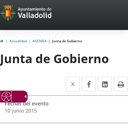
Portal
Jump to content
Web
del
Ayuntamiento
Home
Actualidad
AGENDA
Junta de Gobierno
de
Junta de Gobierno
Valladolid
Twitter
Enlace
Facebook
Enlace
Linked
Enlace
P
a
a
a
Datos
una
una
una
Fechas del evento
del
aplicación
aplicación
aplica
10
junio
2015
evento
externa.
externa.
extern