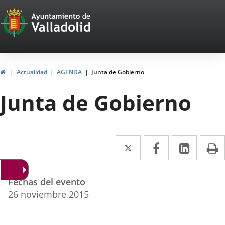
Portal
Jump to content
Web
del
Ayuntamiento
Home
Actualidad
AGENDA
Junta de Gobierno
de
Junta de Gobierno
Valladolid
Twitter
Enlace
Facebook
Enlace
Linked
Enlace
P
a
a
a
Datos
una
una
una
Fechas del evento
del
aplicación
aplicación
aplica
26
noviembre
2015
evento
externa.
externa.
extern