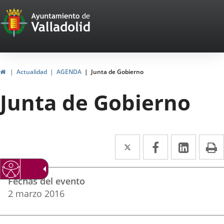
Portal
Jump to content
Web
del
Ayuntamiento
Home
Actualidad
AGENDA
Junta de Gobierno
de
Junta de Gobierno
Valladolid
Twitter
Enlace
Facebook
Enlace
Linked
Enlace
P
a
a
a
Datos
una
una
una
Fechas del evento
del
aplicación
aplicación
aplica
2
marzo
2016
evento
externa.
externa.
extern