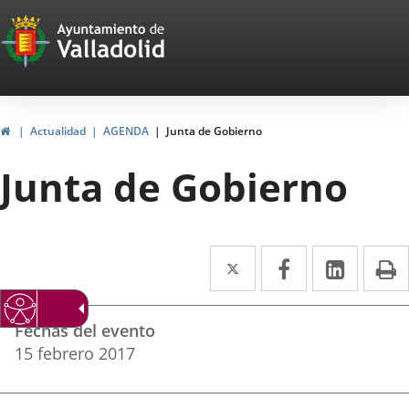
Portal
Jump to content
Web
del
Ayuntamiento
Home
Actualidad
AGENDA
Junta de Gobierno
de
Junta de Gobierno
Valladolid
Twitter
Enlace
Facebook
Enlace
Linked
Enlace
P
a
a
a
Datos
una
una
una
Fechas del evento
del
aplicación
aplicación
aplica
15
febrero
2017
evento
externa.
externa.
extern