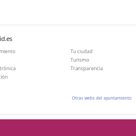
id.es
amiento
Tu ciudad
This
Turismo
Link
link
trónica
Transparencia
to
will
ción
external
open
application.
in
Otras webs del ayuntamiento
a
pop-
up
window.