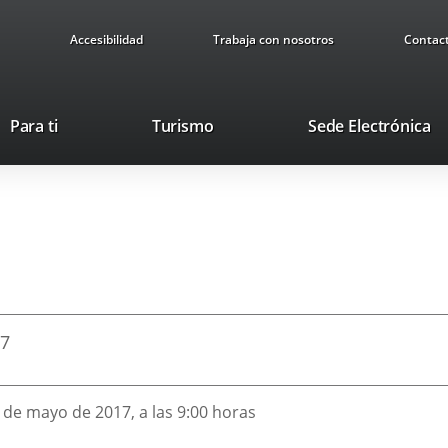
Accesibilidad
Trabaja con nosotros
Contac
This
Li
Para ti
Turismo
Sede Electrónica
link
to
will
ex
open
ap
in
a
pop-
up
window.
17
7 de mayo de 2017, a las 9:00 horas