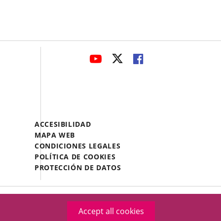
avaHeaderSocial
LINK
LINK
LINK
TO
TO
TO
EXTERNAL
EXTERNAL
EXTERNAL
APPLICATION.
APPLICATION.
APPLICATION.
Menú
ACCESIBILIDAD
Legal
MAPA WEB
Footer
CONDICIONES LEGALES
POLÍTICA DE COOKIES
PROTECCIÓN DE DATOS
Accept all cookies