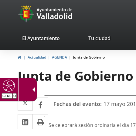
Portal
Jump to content
avaTop
Web
del
Ayuntamiento
valladolid.es
El Ayuntamiento
Tu ciudad
de
Home
Actualidad
AGENDA
Junta de Gobierno
Valladolid
Junta de Gobierno
Datos
Twitter
Enlace
Facebook
Enlace
Fechas del evento
17
mayo
20
del
a
a
evento
Linkedin
Enlace
Print
una
una
Descripción
Se celebrará sesión ordinaria el día 1
a
aplicación
aplicación