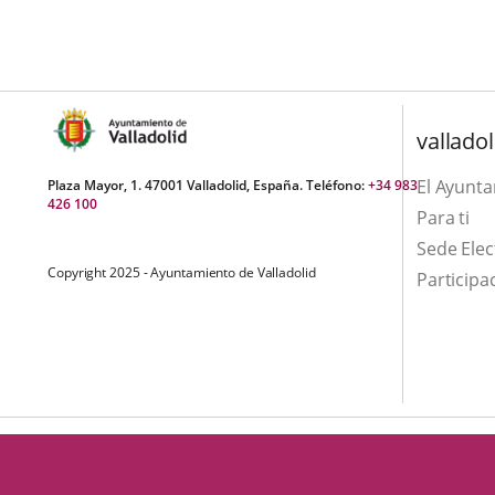
una
externa.
externa.
aplicación
externa.
valladol
El Ayunt
Plaza Mayor, 1. 47001 Valladolid, España. Teléfono:
+34 983
426 100
Para ti
Sede Elec
Copyright 2025 - Ayuntamiento de Valladolid
Participa