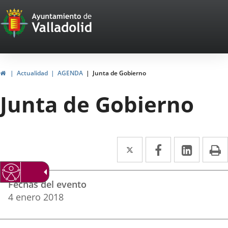
Portal
Jump to content
Web
del
Ayuntamiento
Home
Actualidad
AGENDA
Junta de Gobierno
de
Junta de Gobierno
Valladolid
Twitter
Enlace
Facebook
Enlace
Linked
Enlace
P
a
a
a
Datos
una
una
una
Fechas del evento
del
aplicación
aplicación
aplica
4
enero
2018
evento
externa.
externa.
extern