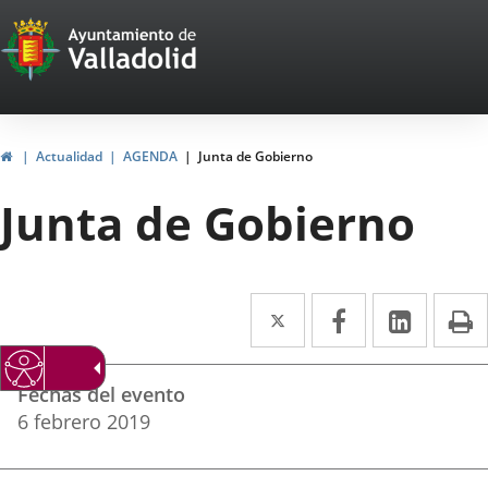
Portal
Jump to content
Web
del
Ayuntamiento
Home
Actualidad
AGENDA
Junta de Gobierno
de
Junta de Gobierno
Valladolid
Twitter
Enlace
Facebook
Enlace
Linked
Enlace
P
a
a
a
Datos
una
una
una
Fechas del evento
del
aplicación
aplicación
aplica
6
febrero
2019
evento
externa.
externa.
extern