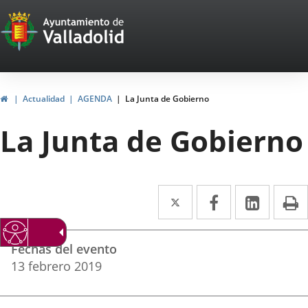
Portal
Jump to content
Web
del
Ayuntamiento
Home
Actualidad
AGENDA
La Junta de Gobierno
de
La Junta de Gobierno
Valladolid
Twitter
Enlace
Facebook
Enlace
Linked
Enlace
P
a
a
a
Datos
una
una
una
Fechas del evento
del
aplicación
aplicación
aplica
13
febrero
2019
evento
externa.
externa.
extern