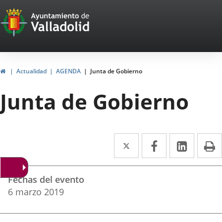
Portal
Jump to content
Web
del
Ayuntamiento
Home
Actualidad
AGENDA
Junta de Gobierno
de
Junta de Gobierno
Valladolid
Twitter
Enlace
Facebook
Enlace
Linked
Enlace
P
a
a
a
Datos
una
una
una
Fechas del evento
del
aplicación
aplicación
aplica
6
marzo
2019
evento
externa.
externa.
extern