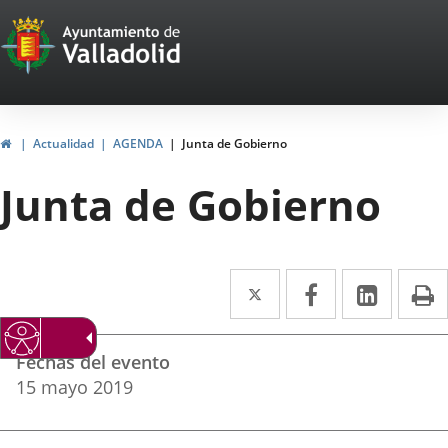
Portal
Jump to content
Web
del
Ayuntamiento
Home
Actualidad
AGENDA
Junta de Gobierno
de
Junta de Gobierno
Valladolid
Twitter
Enlace
Facebook
Enlace
Linked
Enlace
P
a
a
a
Datos
una
una
una
Fechas del evento
del
aplicación
aplicación
aplica
15
mayo
2019
evento
externa.
externa.
extern