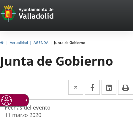
Portal
Jump to content
Web
del
Ayuntamiento
Home
Actualidad
AGENDA
Junta de Gobierno
de
Junta de Gobierno
Valladolid
Twitter
Enlace
Facebook
Enlace
Linked
Enlace
P
a
a
a
Datos
una
una
una
Fechas del evento
del
aplicación
aplicación
aplica
11
marzo
2020
evento
externa.
externa.
extern